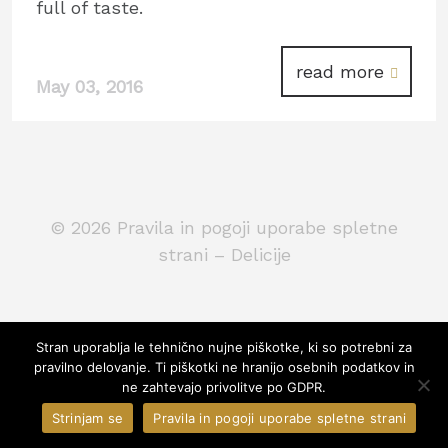
full of taste.
read more
May 03, 2016
© 2026
Pravila in pogoji uporabe spletne
strani – Delicije
Stran uporablja le tehnično nujne piškotke, ki so potrebni za
pravilno delovanje. Ti piškotki ne hranijo osebnih podatkov in
ne zahtevajo privolitve po GDPR.
Strinjam se
Pravila in pogoji uporabe spletne strani