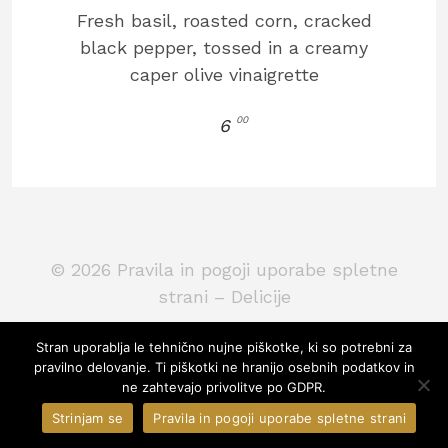
Fresh basil, roasted corn, cracked
black pepper, tossed in a creamy
caper olive vinaigrette
00
6
© 2026
Pravila in pogoji uporabe spletne
strani – Delicije
Stran uporablja le tehnično nujne piškotke, ki so potrebni za
pravilno delovanje. Ti piškotki ne hranijo osebnih podatkov in
ne zahtevajo privolitve po GDPR.
Strinjam se
Pravila in pogoji uporabe spletne strani