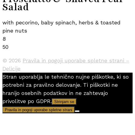
Salad
with pecorino, baby spinach, herbs & toasted
pine nuts
8
50
© 2026
Pravila in pogoji uporabe spletne strani –
Delicije
Stran uporablja le tehnično nujne piškotke, ki so
potrebni za pravilno delovanje. Ti piškotki ne
hranijo osebnih podatkov in ne zahtevajo
privolitve po GDPR.
Strinjam se
Pravila in pogoji uporabe spletne strani