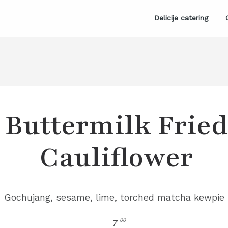
Delicije catering
Buttermilk Fried
Cauliflower
Gochujang, sesame, lime, torched matcha kewpie
00
7